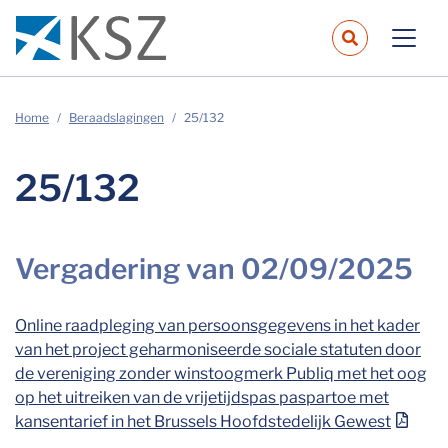
navbar.sear
Home
Beraadslagingen
25/132
25/132
Vergadering van 02/09/2025
Online raadpleging van persoonsgegevens in het kader
van het project geharmoniseerde sociale statuten door
de vereniging zonder winstoogmerk Publiq met het oog
op het uitreiken van de vrijetijdspas paspartoe met
kansentarief in het Brussels Hoofdstedelijk Gewest